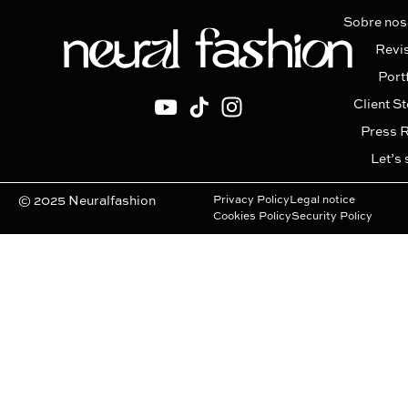
Sobre nos
Revi
Port
Client St
Press 
Let’s 
© 2025 Neuralfashion
Privacy Policy
Legal notice
Cookies Policy
Security Policy