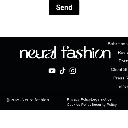
Sobre nos
Revi
Port
Client St
Press 
Let’s 
© 2025 Neuralfashion
Privacy Policy
Legal notice
Cookies Policy
Security Policy