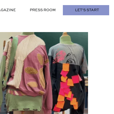
GAZINE
PRESS ROOM
LET’S START